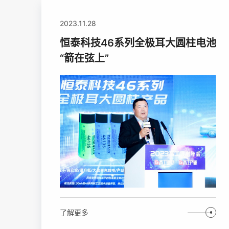
2023.11.28
恒泰科技46系列全极耳大圆柱电池
“箭在弦上”
了解更多