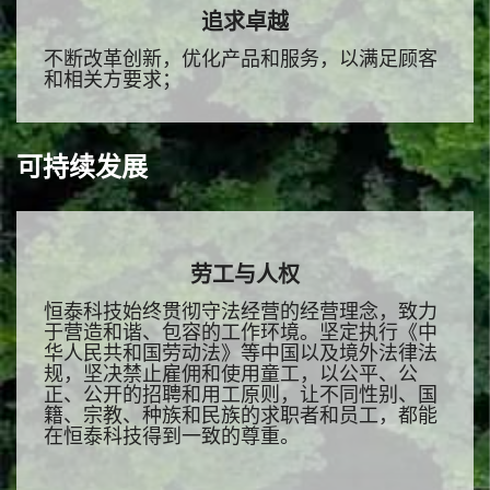
追求卓越
不断改革创新，优化产品和服务，以满足顾客
和相关方要求；
可持续发展
劳工与人权
恒泰科技始终贯彻守法经营的经营理念，致力
于营造和谐、包容的工作环境。坚定执行《中
华人民共和国劳动法》等中国以及境外法律法
规，坚决禁止雇佣和使用童工，以公平、公
正、公开的招聘和用工原则，让不同性别、国
籍、宗教、种族和民族的求职者和员工，都能
在恒泰科技得到一致的尊重。