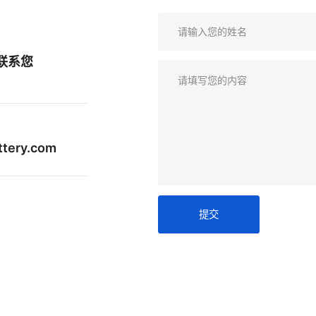
联系您
ttery.com
提交