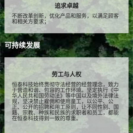
追求卓越
不断改革创新，优化产品和服务，以满足顾客
和相关方要求；
可持续发展
劳工与人权
恒泰科技始终贯彻守法经营的经营理念，致力
于营造和谐、包容的工作环境。坚定执行《中
华人民共和国劳动法》等中国以及境外法律法
规，坚决禁止雇佣和使用童工，以公平、公
正、公开的招聘和用工原则，让不同性别、国
籍、宗教、种族和民族的求职者和员工，都能
在恒泰科技得到一致的尊重。